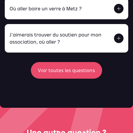
Où aller boire un verre à Metz ?
J'aimerais trouver du soutien pour mon
Retrouve toutes ces infos ici.
association, où aller ?
peux
retrouver ici
ici
Voir toutes les questions
Une autre question ?