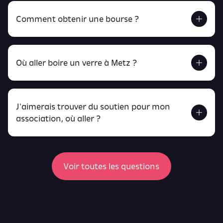
Comment obtenir une bourse ?
Retrouve tout ça en cliquant ici !
Où aller boire un verre à Metz ?
J'aimerais trouver du soutien pour mon
Retrouve toutes ces infos ici.
association, où aller ?
peux
retrouver ici
ici
Voir toutes les questions