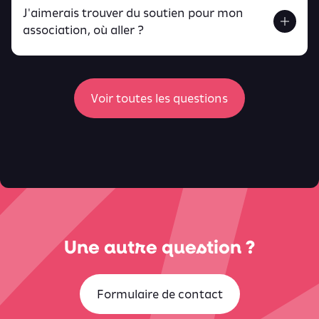
J'aimerais trouver du soutien pour mon
Retrouve toutes ces infos ici.
association, où aller ?
peux
retrouver ici
ici
Voir toutes les questions
Une autre question ?
Formulaire de contact