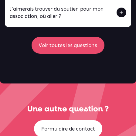
J'aimerais trouver du soutien pour mon
Retrouve toutes ces infos ici.
association, où aller ?
peux
retrouver ici
ici
Voir toutes les questions
Une autre question ?
Formulaire de contact