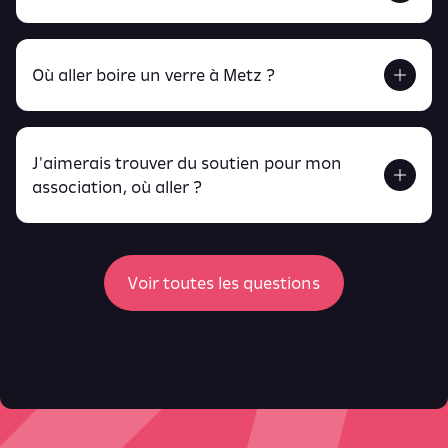
Retrouve tout ça en cliquant ici !
Où aller boire un verre à Metz ?
J'aimerais trouver du soutien pour mon
Retrouve toutes ces infos ici.
association, où aller ?
peux
retrouver ici
ici
Voir toutes les questions