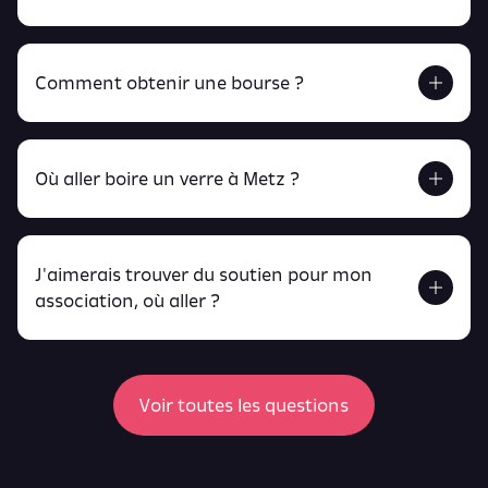
Comment obtenir une bourse ?
Retrouve tout ça en cliquant ici !
Où aller boire un verre à Metz ?
J'aimerais trouver du soutien pour mon
Retrouve toutes ces infos ici.
association, où aller ?
peux
retrouver ici
ici
Voir toutes les questions