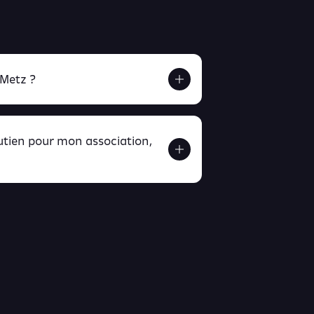
 Metz ?
outien pour mon association,
ver ici
ici