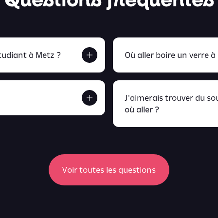
udiant à Metz ?
Où aller boire un verre à
J'aimerais trouver du s
où aller ?
etrouve tout ça en
peux retrou
Voir toutes les questions