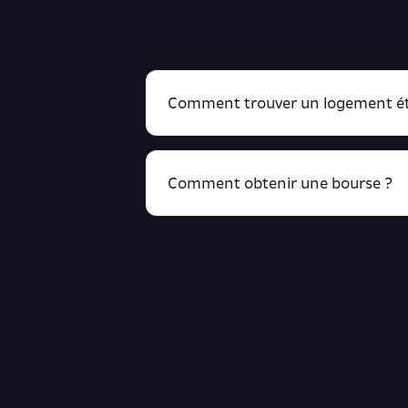
Comment trouver un logement ét
Comment obtenir une bourse ?
R
cliquant ici !
Retrouve toutes ces infos ici.