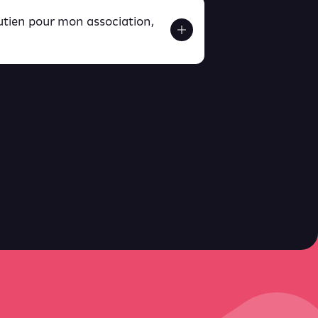
outien pour mon association,
ver ici
ici