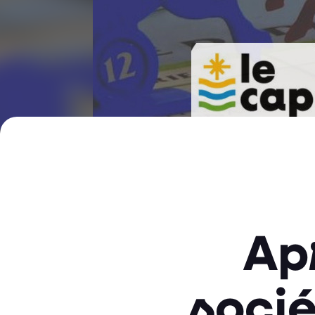
Ap
socié