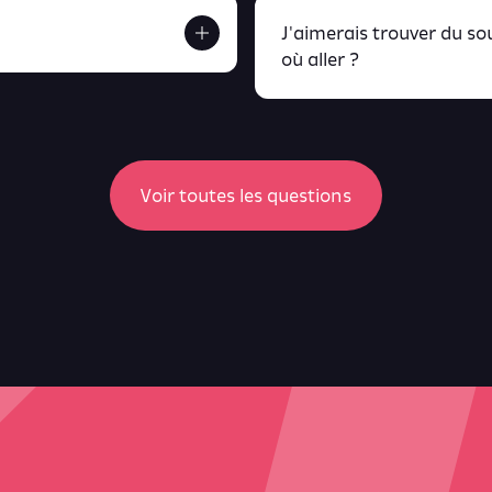
J'aimerais trouver du s
où aller ?
etrouve tout ça en
peux retrou
Voir toutes les questions