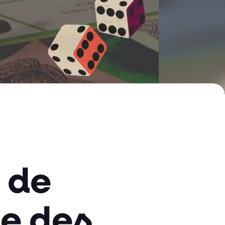
 de
ge des