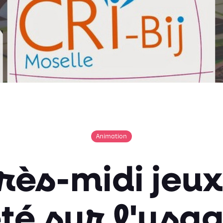
Animation
rès-midi jeux
té sur l'usa