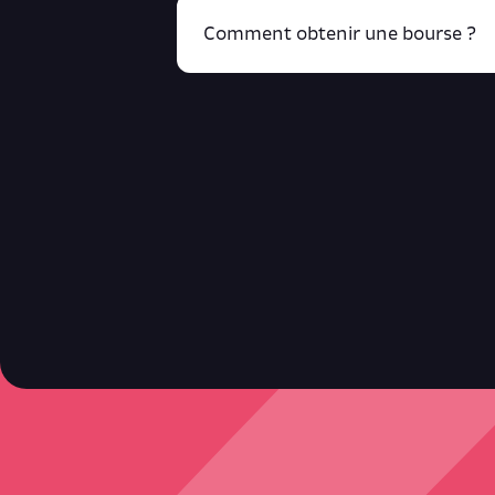
Comment obtenir une bourse ?
R
cliquant ici !
Retrouve toutes ces infos ici.