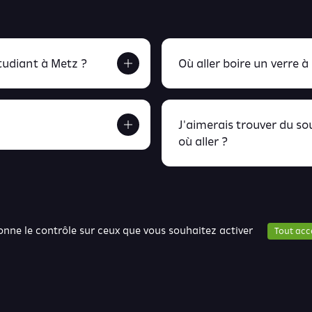
udiant à Metz ?
Où aller boire un verre à
J'aimerais trouver du s
où aller ?
etrouve tout ça en
peux retrou
donne le contrôle sur ceux que vous souhaitez activer
Tout acc