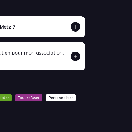
 Metz ?
outien pour mon association,
ver ici
ici
epter
Tout refuser
Personnaliser