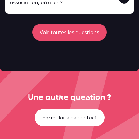
Retrouve toutes ces infos ici.
association, où aller ?
peux
retrouver ici
ici
Voir toutes les questions
Une autre question ?
Formulaire de contact