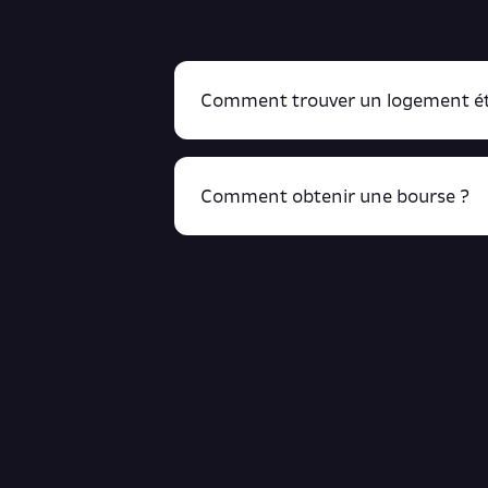
Comment trouver un logement ét
Comment obtenir une bourse ?
R
cliquant ici !
Retrouve toutes ces infos ici.