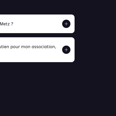
 Metz ?
outien pour mon association,
ver ici
ici