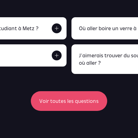
udiant à Metz ?
Où aller boire un verre à
J'aimerais trouver du s
où aller ?
etrouve tout ça en
peux retrou
Voir toutes les questions