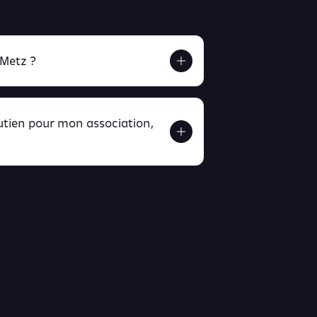
 Metz ?
outien pour mon association,
ver ici
ici