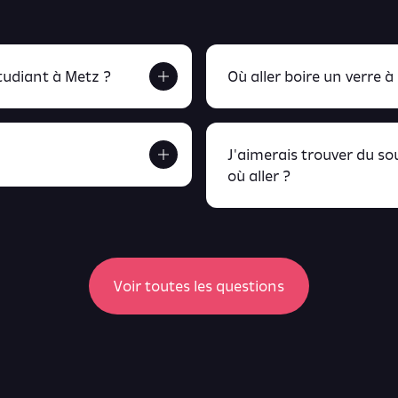
udiant à Metz ?
Où aller boire un verre à
J'aimerais trouver du s
où aller ?
etrouve tout ça en
peux retrou
Voir toutes les questions