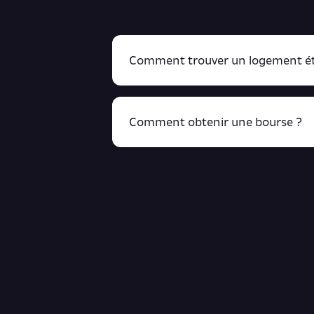
Comment trouver un logement ét
Comment obtenir une bourse ?
R
cliquant ici !
Retrouve toutes ces infos ici.