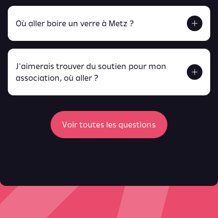
Retrouve tout ça en cliquant ici !
Où aller boire un verre à Metz ?
J'aimerais trouver du soutien pour mon
Retrouve toutes ces infos ici.
association, où aller ?
peux
retrouver ici
ici
Voir toutes les questions